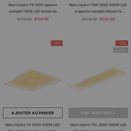
Mars Hydro TS 1000 spectre
Mars Hydro TSW 2000 300W LED
complet 150W LED lampe de
à spectre complet élèvent la
croissance solaire à intensité
lumière pour la culture
$179.99
$139.99
$279.99
$245.99
variable pour la culture
hydroponique intérieure tente boîte
hydroponique intérieure de
Veg Bloom
légumes et de fleurs
-5%
-12%
Épuisé
AJOUTER AU PANIER
NON DISPONIBLE
Mars Hydro TS 3000 450W LED
Mars Hydro TSL 2000 300W LED