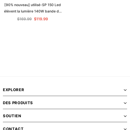
[90% nouveau] utilisé-SP 150 Led
élèvent la lumière 140W bande de
spectre complet panneau
$169.99
$119.99
hydroponique plantes d'intérieur à
haut rendement
EXPLORER
DES PRODUITS
SOUTIEN
CONTACT