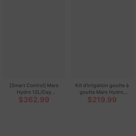
[Smart Control] Mars
Kit d'irrigation goutte à
Hydro 12L/Day
goutte Mars Hydro,
$362.99
$219.99
Dehumidifier for Indoor
système d'arrosage avec
Grow Tents with iHub-Pro
seau de 5 gallons
Power Strip