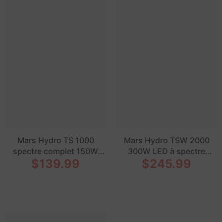
Mars Hydro TS 1000
Mars Hydro TSW 2000
spectre complet 150W
300W LED à spectre
$139.99
$245.99
LED lampe de croissance
complet élèvent la lumière
solaire à intensité variable
pour la culture
pour la culture
hydroponique intérieure
hydroponique intérieure
tente boîte Veg Bloom
de légumes et de fleurs