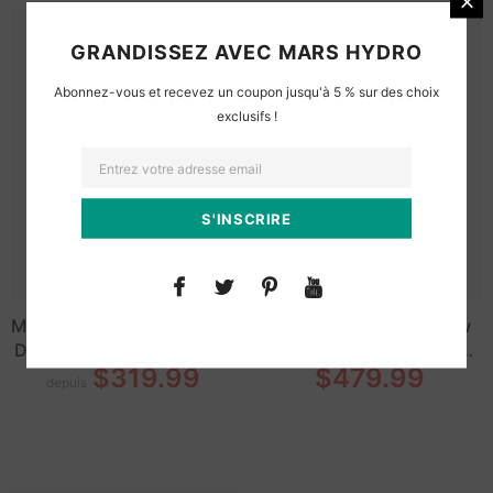
GRANDISSEZ AVEC MARS HYDRO
Abonnez-vous et recevez un coupon jusqu'à 5 % sur des choix
exclusifs !
Mars Hydro FC4000 320W
Mars Hydro Smart Grow
Dimmable LED Grow Light
System FC 4800 Samsung
$319.99
$479.99
480W Lampes de culture
depuis
LED commerciales