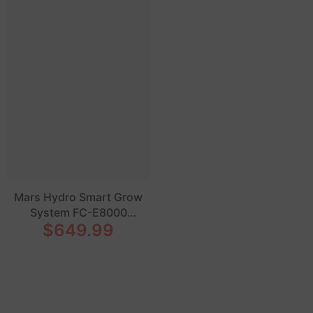
Mars Hydro Smart Grow
System FC-E8000
$649.99
Bridgelux 800W
Commercial LED Grow
Light (Pré-commande
avant le 30 décembre)