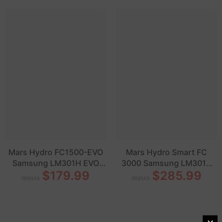
Mars Hydro FC1500-EVO
Mars Hydro Smart FC
Samsung LM301H EVO
3000 Samsung LM301H
$179.99
$285.99
150W LED Grow Lights
EVO 300W LED élèvent
depuis
depuis
des lumières