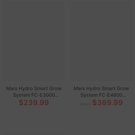
Mars Hydro Smart Grow
Mars Hydro Smart Grow
System FC-E3000
System FC-E4800
$239.99
$389.99
Bridgelux 300w LED Grow
Bridgelux 480w LED Grow
depuis
Light (Pré-commande
Light (Pré-commande
avant le 30 décembre)
avant le 30 décembre)