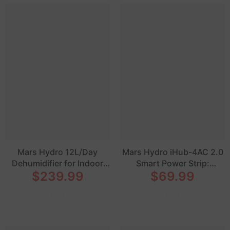
Mars Hydro 12L/Day
Mars Hydro iHub-4AC 2.0
Dehumidifier for Indoor
Smart Power Strip:
$239.99
$69.99
Grow Tents
Flexible Add-On for
iControl Controller