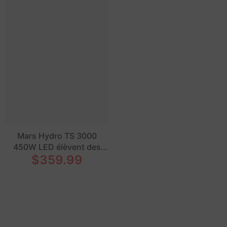
Mars Hydro TS 3000
450W LED élèvent des
$359.99
lumières à spectre
complet