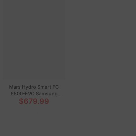
Mars Hydro Smart FC
6500-EVO Samsung
$679.99
LM301H EVO 730W
Lampes de culture LED
commerciales