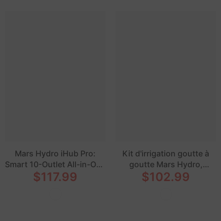
Mars Hydro iHub Pro:
Kit d'irrigation goutte à
Smart 10-Outlet All-in-One
goutte Mars Hydro,
$117.99
$102.99
Grow Room Hub
système d'arrosage avec
seau de 5 gallons